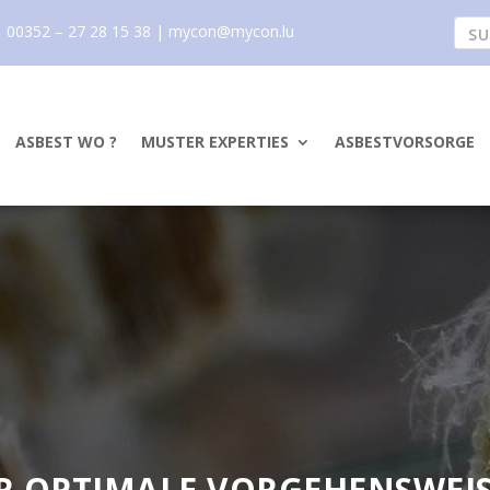
00352 – 27 28 15 38 |
mycon@mycon.lu
ASBEST WO ?
MUSTER EXPERTIES
ASBESTVORSORGE
R OPTIMALE VORGEHENSWEIS