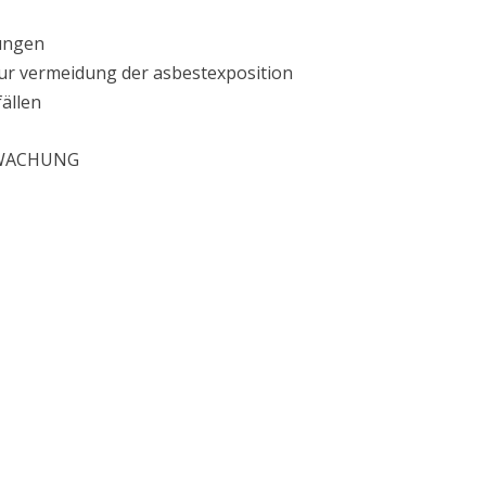
dungen
ur vermeidung der asbestexposition
ällen
WACHUNG