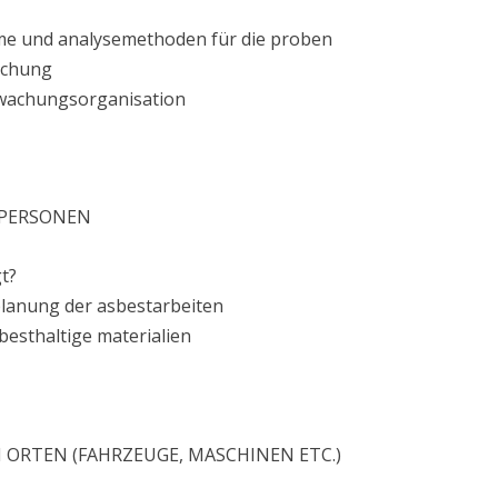
e und analysemethoden für die proben
achung
wachungsorganisation
 PERSONEN
t?
planung der asbestarbeiten
esthaltige materialien
 ORTEN (FAHRZEUGE, MASCHINEN ETC.)