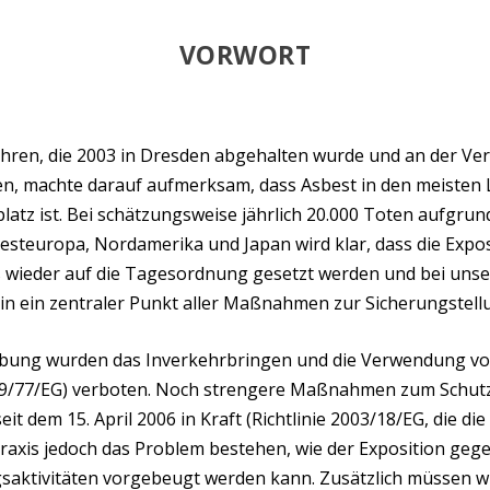
VORWORT
ren, die 2003 in Dresden abgehalten wurde und an der Ver
en, machte darauf aufmerksam, dass Asbest in den meisten
latz ist. Bei schätzungsweise jährlich 20.000 Toten aufgru
esteuropa, Nordamerika und Japan wird klar, dass die Exp
s wieder auf die Tagesordnung gesetzt werden und bei unse
rhin ein zentraler Punkt aller Maßnahmen zur Sicherungstel
bung wurden das Inverkehrbringen und die Verwendung vo
999/77/EG) verboten. Noch strengere Maßnahmen zum Schutz
t dem 15. April 2006 in Kraft (Richtlinie 2003/18/EG, die die
 Praxis jedoch das Problem bestehen, wie der Exposition ge
aktivitäten vorgebeugt werden kann. Zusätzlich müssen wir