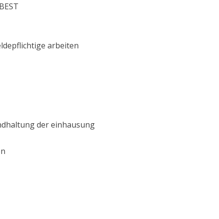
SBEST
depflichtige arbeiten
ndhaltung der einhausung
en